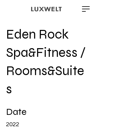
Eden Rock
Spa&Fitness /
Rooms&Suite
s
Date
2022