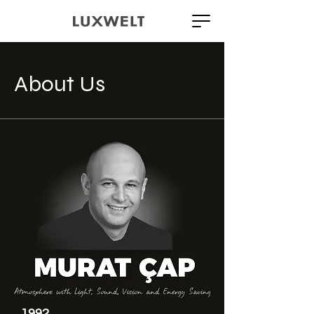
About Us
1992