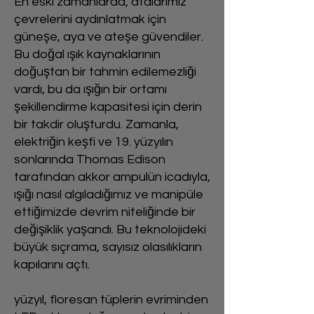
En eski zamanlarda, atalarımız
çevrelerini aydınlatmak için
güneşe, aya ve ateşe güvendiler.
Bu doğal ışık kaynaklarının
doğuştan bir tahmin edilemezliği
vardı, bu da ışığın bir ortamı
şekillendirme kapasitesi için derin
bir takdir oluşturdu. Zamanla,
elektriğin keşfi ve 19. yüzyılın
sonlarında Thomas Edison
tarafından akkor ampulün icadıyla,
ışığı nasıl algıladığımız ve manipüle
ettiğimizde devrim niteliğinde bir
değişiklik yaşandı. Bu teknolojideki
büyük sıçrama, sayısız olasılıkların
kapılarını açtı.
yüzyıl, floresan tüplerin evriminden