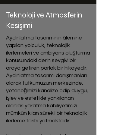
Teknoloji ve Atmosferin
Kesişimi
Aydınlatma tasarımının âlemine
yapılan yolculuk, teknolojik
ilerlemeleri ve ambiyans oluşturma
konusundaki derin sevgiyi bir
araya getiren parlak bir hikayedir.
Aydınlatma tasarımı danışmanları
olarak tutkumuzun merkezinde,
yeteneğimizi kanalize edip duygu,
işlev ve estetikle yankılanan
alanları yaratma kabiliyetimizi
mümkün kılan sürekli bir teknolojik
ilerleme tarihi yatmaktadır.