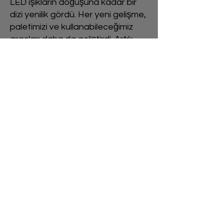
LED ışıkların doğuşuna kadar bir
dizi yenilik gördü. Her yeni gelişme,
paletimizi ve kullanabileceğimiz
araçları daha da geliştirdi. Artık
sadece bir alanı aydınlatmakla
kalmıyor; bir deneyimi özenle
hazırlamak, ruh hallerini
çağrıştırmak ve optimal işlevselliği
sağlamak hakkında oldu.
Yeteneğimiz sadece bu teknolojik
harikaların nüanslarını anlamakla
kök salmış değil, aynı zamanda ışığı
bir sanat formu olarak görmekteki
doğuştan gelen yeteneğimizdedir.
Atmosfer yaratma konusundaki
sevgimiz, bizi gölgeler ve parlaklık,
kontrastlar ve uyumlarla hikayeler
dokumaya itiyor. Bir binanın