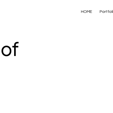
HOME
Portfol
of